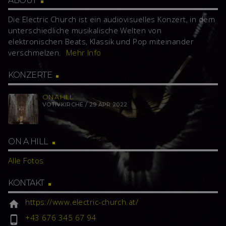
ABOUT
Die Electric Church ist ein audiovisuelles Konzert, in dem
unterschiedliche musikalische Welten von
elektronischen Beats, Klassik und Pop miteinander
verschmelzen.
Mehr Info
KONZERTE
ON A HILL
VOTIVKIRCHE / 29 APR 2022
ON A HILL
Alle Fotos
KONTAKT
https://www.electric-church.at/
home
+43 676 345 67 94
phone_android