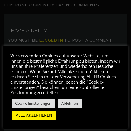
THIS POST CURRENTLY HAS NO COMMENTS.
LEAVE A REPLY
YOU MUST BE
LOGGED IN
TO POST A COMMENT
Wir verwenden Cookies auf unserer Website, um
Ihnen die bestmögliche Erfahrung zu bieten, indem wir
uns an Ihre Präferenzen und wiederholten Besuche
erinnern. Wenn Sie auf "Alle akzeptieren" klicken,
erklären Sie sich mit der Verwendung ALLER Cookies
einverstanden. Sie können jedoch die "Cookie-
NEUE VERANSTALTUNGEN
Einstellungen" besuchen, um eine kontrollierte
Zustimmung zu erteilen..
ON A ......
VOTIVKIRCHE / 29 APR 2022
Cookie Einstellungen
Ablehnen
ALLE AKZEPTIEREN
KONZERTE