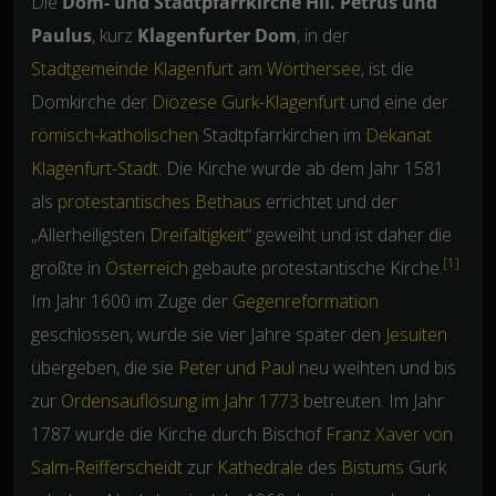
Die
Dom- und Stadtpfarrkirche Hll. Petrus und
Paulus
, kurz
Klagenfurter Dom
, in der
Stadtgemeinde
Klagenfurt am Wörthersee
, ist die
Domkirche der
Diözese Gurk-Klagenfurt
und eine der
römisch-katholischen
Stadtpfarrkirchen im
Dekanat
Klagenfurt-Stadt
. Die Kirche wurde ab dem Jahr 1581
als
protestantisches
Bethaus
errichtet und der
„Allerheiligsten
Dreifaltigkeit
“ geweiht und ist daher die
[1]
größte in
Österreich
gebaute protestantische Kirche.
Im Jahr 1600 im Zuge der
Gegenreformation
geschlossen, wurde sie vier Jahre später den
Jesuiten
übergeben, die sie
Peter und Paul
neu weihten und bis
zur
Ordensauflösung im Jahr 1773
betreuten. Im Jahr
1787 wurde die Kirche durch Bischof
Franz Xaver von
Salm-Reifferscheidt
zur
Kathedrale
des
Bistums
Gurk