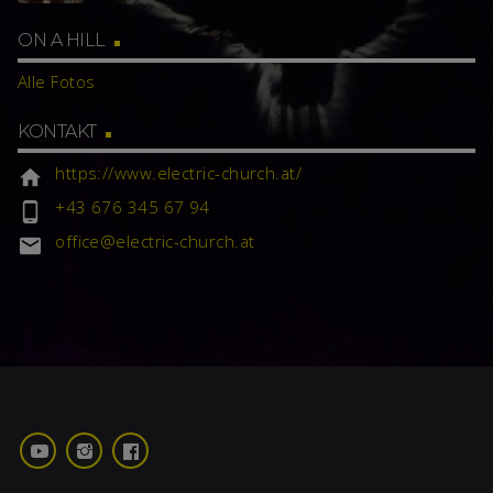
ON A HILL
Alle Fotos
KONTAKT
https://www.electric-church.at/
home
+43 676 345 67 94
phone_android
office@electric-church.at
email