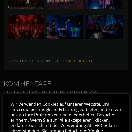
GESCHRIEBEN VON
ELECTRIC CHURCH
KOMMENTARE
DIESER BEITRAG HAT KEINE KOMMENTARE.
Wir verwenden Cookies auf unserer Website, um
Ihnen die bestmögliche Erfahrung zu bieten, indem wir
uns an Ihre Präferenzen und wiederholten Besuche
HINTERLASSE EINEN KOMMENTAR
erinnern. Wenn Sie auf "Alle akzeptieren" klicken,
erklären Sie sich mit der Verwendung ALLER Cookies
DU MUSST
EINGELOGGT
UM EINEN KOMMENTAR ZU
einverstanden. Sie können jedoch die "Cookie-