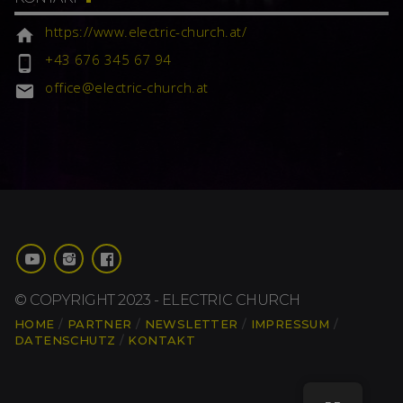
https://www.electric-church.at/
home
+43 676 345 67 94
phone_android
office@electric-church.at
email
© COPYRIGHT 2023 - ELECTRIC CHURCH
HOME
PARTNER
NEWSLETTER
IMPRESSUM
DATENSCHUTZ
KONTAKT