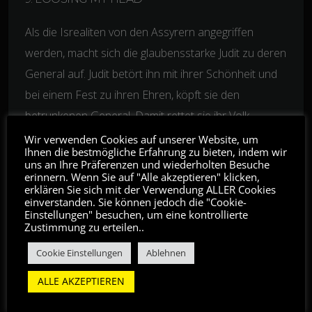
Als die Isrealiten von den Assyrern angegriffen
werden, macht sich die glaubensstarke Judit zu deren
General auf. Judit betört ihn mit ihrer Schönheit und
bei einem Fest zu ihren Ehren, köpft sie den
betrunkenen General. Damit rettet sie ihr Volk.
Wir verwenden Cookies auf unserer Website, um
10. JERICHO
Ihnen die bestmögliche Erfahrung zu bieten, indem wir
uns an Ihre Präferenzen und wiederholten Besuche
Rahab versteckt zwei israelitische Soldaten in ihrem
erinnern. Wenn Sie auf "Alle akzeptieren" klicken,
erklären Sie sich mit der Verwendung ALLER Cookies
Haus in Jericho. Beim darauffolgenden Massaker
einverstanden. Sie können jedoch die "Cookie-
Einstellungen" besuchen, um eine kontrollierte
wird die gesamte Stadt zerstört, lediglich Rahabs
Zustimmung zu erteilen..
Haus bleibt verschont. Durch ihr mutiges Handeln
Cookie Einstellungen
Ablehnen
wurde Sie eine Stammmutter Jesu.
ALLE AKZEPTIEREN
MUSIKER