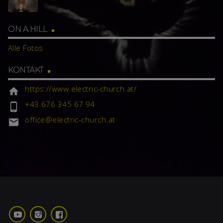
ON A HILL
Alle Fotos
KONTAKT
https://www.electric-church.at/
home
+43 676 345 67 94
phone_android
office@electric-church.at
email